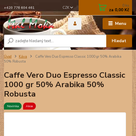
0
ks
CZK
+420 776 604 461
za
0,00 Kč
Menu
Hledat
Úvod
Káva
Caffe Vero Duo Espresso Classic 1000 gr 50% Arabika
50% Robusta
Caffe Vero Duo Espresso Classic
1000 gr 50% Arabika 50%
Robusta
Novinka
Akce