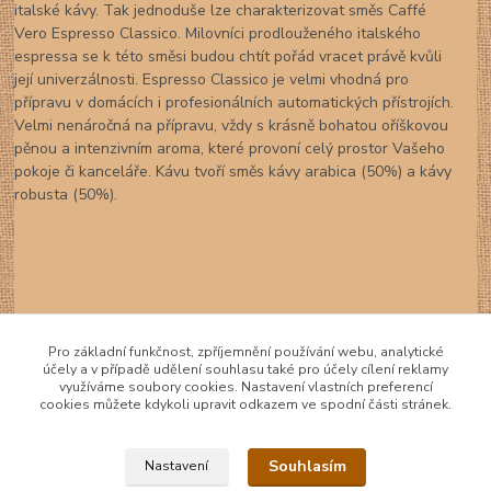
italské kávy. Tak jednoduše lze charakterizovat směs Caffé
Vero Espresso Classico. Milovníci prodlouženého italského
espressa se k této směsi budou chtít pořád vracet právě kvůli
její univerzálnosti. Espresso Classico je velmi vhodná pro
přípravu v domácích i profesionálních automatických přístrojích.
Velmi nenáročná na přípravu, vždy s krásně bohatou oříškovou
pěnou a intenzivním aroma, které provoní celý prostor Vašeho
pokoje či kanceláře. Kávu tvoří směs kávy arabica (50%) a kávy
robusta (50%).
Zboží zařazeno v kategoriích
Pro základní funkčnost, zpříjemnění používání webu, analytické
účely a v případě udělení souhlasu také pro účely cílení reklamy
využíváme soubory cookies. Nastavení vlastních preferencí
Káva
cookies můžete kdykoli upravit odkazem ve spodní části stránek.
Zrnková káva
Caffè Vero
Souhlasím
Nastavení