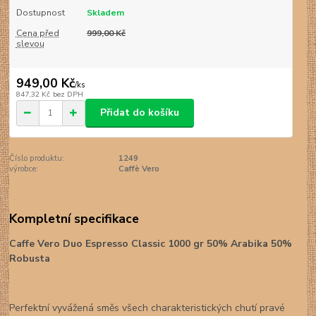
Dostupnost
Skladem
Cena před
999,00 Kč
slevou
949,00 Kč
/
ks
847,32 Kč
bez DPH
Přidat do košíku
Číslo produktu:
1249
výrobce:
Caffè Vero
Kompletní specifikace
Caffe Vero Duo Espresso Classic 1000 gr 50%
Arabika 50%
Robusta
Perfektní vyvážená směs všech charakteristických chutí pravé